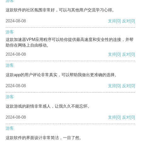
游客
这款软件的社区氛围非常好，可以与其他用户交流学习心得。
2024-08-08
支持
[0]
反对
[0]
游客
这款加速器VPM应用程序可以给你提供最高速度和安全性的连接，并帮
助你在网络上自由移动。
2024-08-08
支持
[0]
反对
[0]
游客
这款app的用户评论非常真实，可以帮助我做出更准确的选择。
2024-08-08
支持
[0]
反对
[0]
游客
这款游戏的剧情非常感人，让我久久不能忘怀。
2024-08-08
支持
[0]
反对
[0]
游客
这款软件的界面设计非常简洁，一目了然。