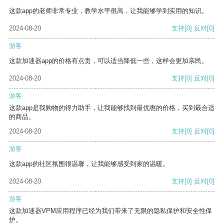
这款app的老师非常专业，教学水平很高，让我能够学到实用的知识。
2024-08-20
支持
[0]
反对
[0]
游客
这款加速器app的价格有点贵，可以适当降低一些，这样会更加亲民。
2024-08-20
支持
[0]
反对
[0]
游客
这款app是我购物的得力助手，让我能够找到最优惠的价格，买到最合适
的商品。
2024-08-20
支持
[0]
反对
[0]
游客
这款app的社区氛围很温馨，让我能够感受到家的温暖。
2024-08-20
支持
[0]
反对
[0]
游客
这款加速器VPM应用程序已经为我们带来了无限的隐私保护和安全性保
护。