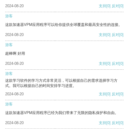
2024-08-20
支持
[0]
反对
[0]
游客
这款加速器VPM应用程序可以给你提供全球覆盖和最高安全性的连接。
2024-08-20
支持
[0]
反对
[0]
游客
超棒啊 好用
2024-08-20
支持
[0]
反对
[0]
游客
这款学习软件的学习方式非常灵活，可以根据自己的需求选择学习方
式。我可以根据自己的时间安排学习进度。
2024-08-20
支持
[0]
反对
[0]
游客
这款加速器VPM应用程序已经为我们带来了无限的隐私保护和自由。
2024-08-20
支持
[0]
反对
[0]