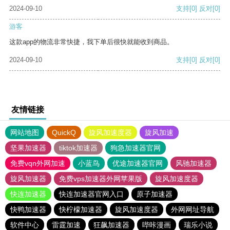
2024-09-10
支持
[0]
反对
[0]
游客
这款app的物流非常快捷，我下单后很快就能收到商品。
2024-09-10
支持
[0]
反对
[0]
友情链接
网站地图
QuickQ
旋风加速度器
旋风加速
坚果加速器
tiktok加速器
狗急加速器官网
免费vqn外网加速
小蓝鸟
优途加速器官网
风驰加速器
旋风加速器
免费vps加速器外网苹果版
旋风加速度器
快连加速器
快连加速器官网入口
原子加速器
快鸭加速器
快柠檬加速器
旋风加速度器
外网网址导航
软件中心
雷霆加速
狂飙加速器
哔咔漫画
瑞乐小说