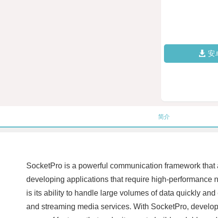
安
简介
SocketPro is a powerful communication framework that all
developing applications that require high-performance n
is its ability to handle large volumes of data quickly and
and streaming media services. With SocketPro, developer