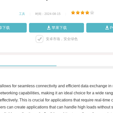
工具
|
时间：2024-08-15
|
卓下载
苹果下载
安卓市场，安全绿色
ows for seamless connectivity and efficient data exchange in rea
etworking capabilities, making it an ideal choice for a wide ran
 effectively. This is crucial for applications that require real-ti
s can create applications that can handle high loads without sa