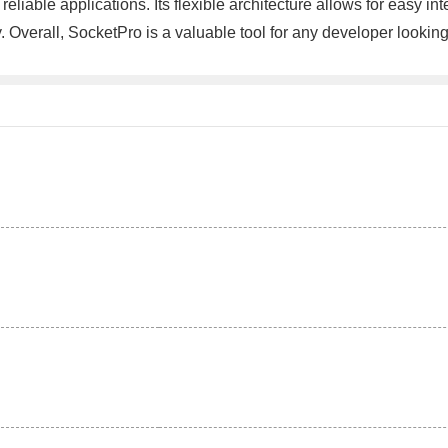
reliable applications. Its flexible architecture allows for easy i
y. Overall, SocketPro is a valuable tool for any developer lookin
。