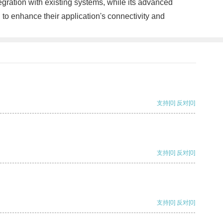
ntegration with existing systems, while its advanced
g to enhance their application's connectivity and
支持
[0]
反对
[0]
支持
[0]
反对
[0]
支持
[0]
反对
[0]