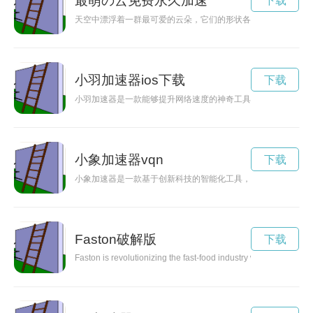
最萌の云免费永久加速
下载
天空中漂浮着一群最可爱的云朵，它们的形状各异，像是一只可
小羽加速器ios下载
下载
小羽加速器是一款能够提升网络速度的神奇工具。通过使用小羽
小象加速器vqn
下载
小象加速器是一款基于创新科技的智能化工具，能够帮助用户在
Faston破解版
下载
Faston is revolutionizing the fast-food industry with its inno