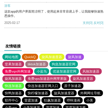
游客
这款app的用户界面简洁明了，使用起来非常容易上手，让我能够快速熟
悉操作。
2025-02-17
支持
[0]
反对
[0]
友情链接
网站地图
QuickQ
旋风加速度器
旋风加速
坚果加速器
tiktok加速器
狗急加速器官网
免费vqn外网加速
小蓝鸟
优途加速器官网
风驰加速器
旋风加速器
免费vps加速器外网苹果版
旋风加速度器
快连加速器
快连加速器官网入口
原子加速器
快鸭加速器
快柠檬加速器
旋风加速度器
外网网址导航
软件中心
雷霆加速
狂飙加速器
哔咔漫画
小美
小美vpn
小美加速器
雷霆加速
雷霆加速下载