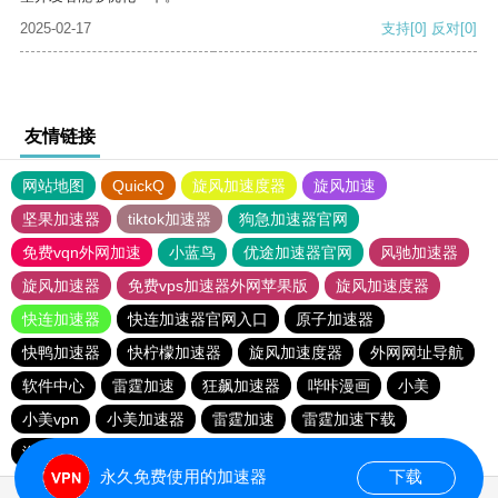
2025-02-17
支持
[0]
反对
[0]
友情链接
网站地图
QuickQ
旋风加速度器
旋风加速
坚果加速器
tiktok加速器
狗急加速器官网
免费vqn外网加速
小蓝鸟
优途加速器官网
风驰加速器
旋风加速器
免费vps加速器外网苹果版
旋风加速度器
快连加速器
快连加速器官网入口
原子加速器
快鸭加速器
快柠檬加速器
旋风加速度器
外网网址导航
软件中心
雷霆加速
狂飙加速器
哔咔漫画
小美
小美vpn
小美加速器
雷霆加速
雷霆加速下载
海鸥加速度
雷霆加速版ins
海鸥加速器下载
永久免费使用的加速器
下载