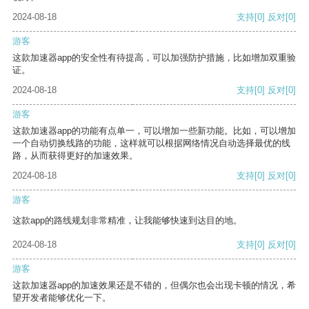
2024-08-18
支持
[0]
反对
[0]
游客
这款加速器app的安全性有待提高，可以加强防护措施，比如增加双重验
证。
2024-08-18
支持
[0]
反对
[0]
游客
这款加速器app的功能有点单一，可以增加一些新功能。比如，可以增加
一个自动切换线路的功能，这样就可以根据网络情况自动选择最优的线
路，从而获得更好的加速效果。
2024-08-18
支持
[0]
反对
[0]
游客
这款app的路线规划非常精准，让我能够快速到达目的地。
2024-08-18
支持
[0]
反对
[0]
游客
这款加速器app的加速效果还是不错的，但偶尔也会出现卡顿的情况，希
望开发者能够优化一下。