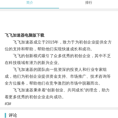
简介
排行
飞飞加速器电脑版下载
飞飞加速器成立于2015年，致力于为初创企业提供全方
位的支持和帮助，帮助他们实现快速成长和成功。
飞飞的创新模式吸引了众多优秀的初创企业，其中不乏
在科技领域有潜力的新兴企业。
飞飞加速器的团队由一批资深的投资人和行业专家组
成，他们为初创企业提供资金支持、市场推广、技术咨询等
全方位服务，帮助他们在竞争激烈的市场中脱颖而出。
飞飞加速器秉承着“创新创业、共同成长”的理念，助力
着更多优秀的初创企业走向成功。
#3#
评论