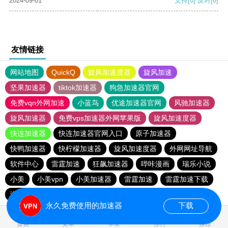
2024-09-01
支持
[0]
反对
[0]
友情链接
网站地图
QuickQ
旋风加速度器
旋风加速
坚果加速器
tiktok加速器
狗急加速器官网
免费vqn外网加速
小蓝鸟
优途加速器官网
风驰加速器
旋风加速器
免费vps加速器外网苹果版
旋风加速度器
快连加速器
快连加速器官网入口
原子加速器
快鸭加速器
快柠檬加速器
旋风加速度器
外网网址导航
软件中心
雷霆加速
狂飙加速器
哔咔漫画
瑞乐小说
小美
小美vpn
小美加速器
雷霆加速
雷霆加速下载
海鸥加速度
雷霆加速版ins
海鸥加速器下载
永久免费使用的加速器
下载
0.025957s
首页
安卓
苹果
排行
推荐