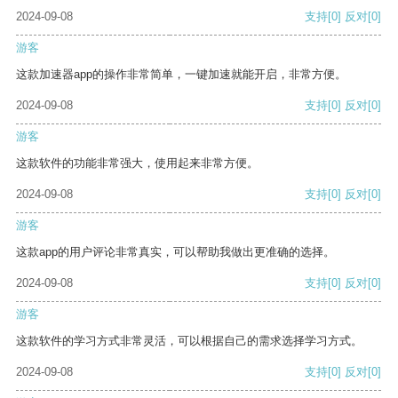
2024-09-08
支持
[0]
反对
[0]
游客
这款加速器app的操作非常简单，一键加速就能开启，非常方便。
2024-09-08
支持
[0]
反对
[0]
游客
这款软件的功能非常强大，使用起来非常方便。
2024-09-08
支持
[0]
反对
[0]
游客
这款app的用户评论非常真实，可以帮助我做出更准确的选择。
2024-09-08
支持
[0]
反对
[0]
游客
这款软件的学习方式非常灵活，可以根据自己的需求选择学习方式。
2024-09-08
支持
[0]
反对
[0]