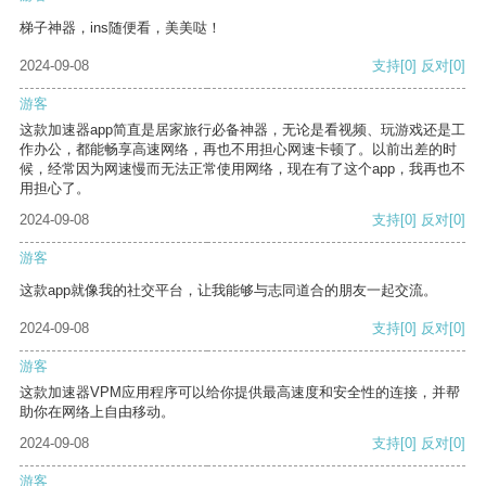
梯子神器，ins随便看，美美哒！
2024-09-08
支持
[0]
反对
[0]
游客
这款加速器app简直是居家旅行必备神器，无论是看视频、玩游戏还是工
作办公，都能畅享高速网络，再也不用担心网速卡顿了。以前出差的时
候，经常因为网速慢而无法正常使用网络，现在有了这个app，我再也不
用担心了。
2024-09-08
支持
[0]
反对
[0]
游客
这款app就像我的社交平台，让我能够与志同道合的朋友一起交流。
2024-09-08
支持
[0]
反对
[0]
游客
这款加速器VPM应用程序可以给你提供最高速度和安全性的连接，并帮
助你在网络上自由移动。
2024-09-08
支持
[0]
反对
[0]
游客