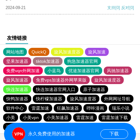
2024-09-21
支持
[0]
反对
[0]
友情链接
网站地图
QuickQ
旋风加速度器
旋风加速
坚果加速器
tiktok加速器
狗急加速器官网
免费vqn外网加速
小蓝鸟
优途加速器官网
风驰加速器
旋风加速器
免费vps加速器外网苹果版
旋风加速度器
快连加速器
快连加速器官网入口
原子加速器
快鸭加速器
快柠檬加速器
旋风加速度器
外网网址导航
软件中心
雷霆加速
狂飙加速器
哔咔漫画
瑞乐小说
小美
小美vpn
小美加速器
雷霆加速
雷霆加速下载
海鸥加速度
雷霆加速版ins
海鸥加速器下载
永久免费使用的加速器
下载