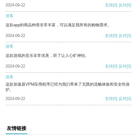
2024-09-22
支持
[0]
反对
[0]
游客
这款app的商品种类非常丰富，可以满足我所有的购物需求。
2024-09-22
支持
[0]
反对
[0]
游客
这款游戏的音乐非常优美，听了让人心旷神怡。
2024-09-22
支持
[0]
反对
[0]
游客
这款加速器VPM应用程序已经为我们带来了无限的流畅体验和安全性保
护。
2024-09-22
支持
[0]
反对
[0]
友情链接