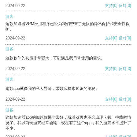
2024-09-22
支持
[0]
反对
[0]
游客
这款加速器VPM应用程序已经为我们带来了无限的隐私保护和安全性保
护。
2024-09-22
支持
[0]
反对
[0]
游客
这款软件的功能非常强大，可以满足我日常使用的需求。
2024-09-22
支持
[0]
反对
[0]
游客
这款app就像我的私人导师，带领我探索知识的奥秘。
2024-09-22
支持
[0]
反对
[0]
游客
这款加速器app的加速效果非常好，玩游戏再也不会出现卡顿、掉线的情
况了。我以前玩游戏经常会输，现在有了这个app，我的游戏水平提升了
不少。