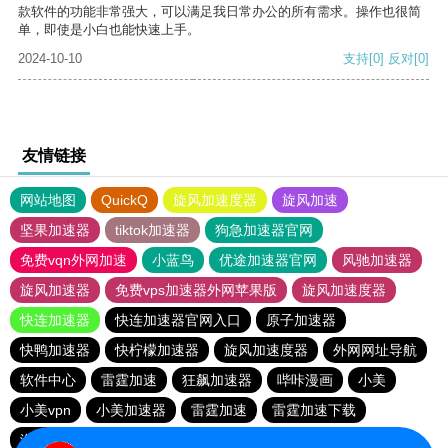
款软件的功能非常强大，可以满足我日常办公的所有需求。操作也很简
单，即使是小白也能快速上手。
2024-10-10
支持
[0]
反对
[0]
友情链接
网站地图
QuickQ
旋风加速度器
旋风加速
坚果加速器
tiktok加速器
狗急加速器官网
免费vqn外网加速
小蓝鸟
优途加速器官网
风驰加速器
旋风加速器
免费vps加速器外网苹果版
旋风加速度器
快连加速器
快连加速器官网入口
原子加速器
快鸭加速器
快柠檬加速器
旋风加速度器
外网网址导航
软件中心
雷霆加速
狂飙加速器
哔咔漫画
小美
小美vpn
小美加速器
雷霆加速
雷霆加速下载
海鸥加速度
雷霆加速版ins
海鸥加速器下载