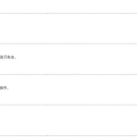
中游刃有余。
悉操作。