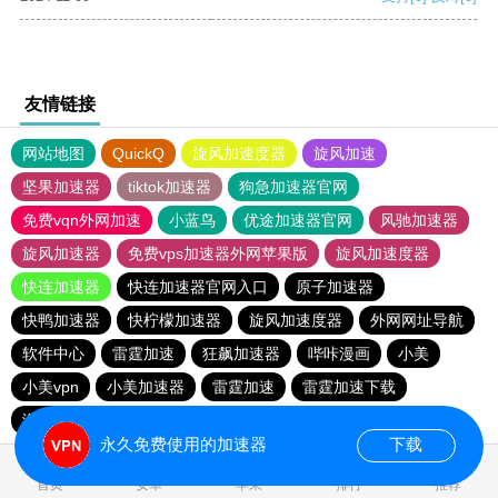
友情链接
网站地图
QuickQ
旋风加速度器
旋风加速
坚果加速器
tiktok加速器
狗急加速器官网
免费vqn外网加速
小蓝鸟
优途加速器官网
风驰加速器
旋风加速器
免费vps加速器外网苹果版
旋风加速度器
快连加速器
快连加速器官网入口
原子加速器
快鸭加速器
快柠檬加速器
旋风加速度器
外网网址导航
软件中心
雷霆加速
狂飙加速器
哔咔漫画
小美
小美vpn
小美加速器
雷霆加速
雷霆加速下载
海鸥加速度
雷霆加速版ins
海鸥加速器下载
永久免费使用的加速器
下载
0.024548s
首页
安卓
苹果
排行
推荐