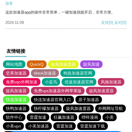
游客
这款加速器app的操作非常简单，一键加速就能开启，非常方便。
2024-11-09
支持
[0]
反对
[0]
友情链接
网站地图
QuickQ
旋风加速度器
旋风加速
坚果加速器
tiktok加速器
狗急加速器官网
免费vqn外网加速
小蓝鸟
优途加速器官网
风驰加速器
旋风加速器
免费vps加速器外网苹果版
旋风加速度器
快连加速器
快连加速器官网入口
原子加速器
快鸭加速器
快柠檬加速器
旋风加速度器
外网网址导航
软件中心
雷霆加速
狂飙加速器
哔咔漫画
小美
小美vpn
小美加速器
雷霆加速
雷霆加速下载