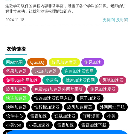
这款学习软件的课程内容非常丰富，涵盖了各个学科的知识。老师的讲
解非常生动，让我能够轻松理解知识点。
2024-11-18
支持
[0]
反对
[0]
友情链接
网站地图
QuickQ
旋风加速度器
旋风加速
坚果加速器
tiktok加速器
狗急加速器官网
免费vqn外网加速
小蓝鸟
优途加速器官网
风驰加速器
旋风加速器
免费vps加速器外网苹果版
旋风加速度器
快连加速器
快连加速器官网入口
原子加速器
快鸭加速器
快柠檬加速器
旋风加速度器
外网网址导航
软件中心
雷霆加速
狂飙加速器
哔咔漫画
小美
小美vpn
小美加速器
雷霆加速
雷霆加速下载