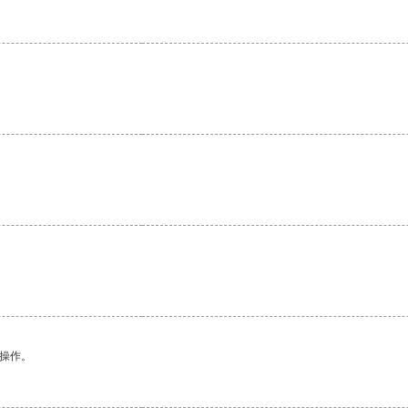
。
。
悉操作。