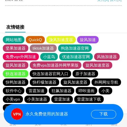
友情链接
网站地图
QuickQ
旋风加速度器
旋风加速
坚果加速器
tiktok加速器
狗急加速器官网
免费vqn外网加速
小蓝鸟
优途加速器官网
风驰加速器
旋风加速器
免费vps加速器外网苹果版
旋风加速度器
快连加速器
快连加速器官网入口
原子加速器
快鸭加速器
快柠檬加速器
旋风加速度器
外网网址导航
软件中心
雷霆加速
狂飙加速器
哔咔漫画
小美
小美vpn
小美加速器
雷霆加速
雷霆加速下载
海鸥加速度
雷霆加速版ins
海鸥加速器下载
永久免费使用的加速器
下载
0.099495s
首页
安卓
苹果
排行
推荐