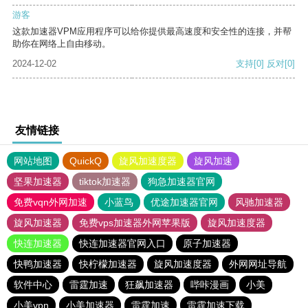
游客
这款加速器VPM应用程序可以给你提供最高速度和安全性的连接，并帮
助你在网络上自由移动。
2024-12-02
支持
[0]
反对
[0]
友情链接
网站地图
QuickQ
旋风加速度器
旋风加速
坚果加速器
tiktok加速器
狗急加速器官网
免费vqn外网加速
小蓝鸟
优途加速器官网
风驰加速器
旋风加速器
免费vps加速器外网苹果版
旋风加速度器
快连加速器
快连加速器官网入口
原子加速器
快鸭加速器
快柠檬加速器
旋风加速度器
外网网址导航
软件中心
雷霆加速
狂飙加速器
哔咔漫画
小美
小美vpn
小美加速器
雷霆加速
雷霆加速下载