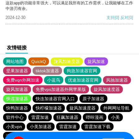
这款app的功能非常强大，可以满足我所有的工作需求，让我能够在工作
中游刃有余。
2024-12-30
支持
[0]
反对
[0]
友情链接
网站地图
QuickQ
旋风加速度器
旋风加速
坚果加速器
tiktok加速器
狗急加速器官网
免费vqn外网加速
小蓝鸟
优途加速器官网
风驰加速器
旋风加速器
免费vps加速器外网苹果版
旋风加速度器
快连加速器
快连加速器官网入口
原子加速器
快鸭加速器
快柠檬加速器
旋风加速度器
外网网址导航
软件中心
雷霆加速
狂飙加速器
哔咔漫画
小美
小美vpn
小美加速器
雷霆加速
雷霆加速下载
海鸥加速度
雷霆加速版ins
海鸥加速器下载