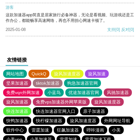
游客
这款加速器app简直是居家旅行必备神器，无论是看视频、玩游戏还是工
作办公，都能畅享高速网络，再也不用担心网速卡顿了。
2025-01-08
支持
[0]
反对
[0]
友情链接
网站地图
QuickQ
旋风加速度器
旋风加速
坚果加速器
tiktok加速器
狗急加速器官网
免费vqn外网加速
小蓝鸟
优途加速器官网
风驰加速器
旋风加速器
免费vps加速器外网苹果版
旋风加速度器
快连加速器
快连加速器官网入口
原子加速器
快鸭加速器
快柠檬加速器
旋风加速度器
外网网址导航
软件中心
雷霆加速
狂飙加速器
哔咔漫画
小美
小美vpn
小美加速器
雷霆加速
雷霆加速下载