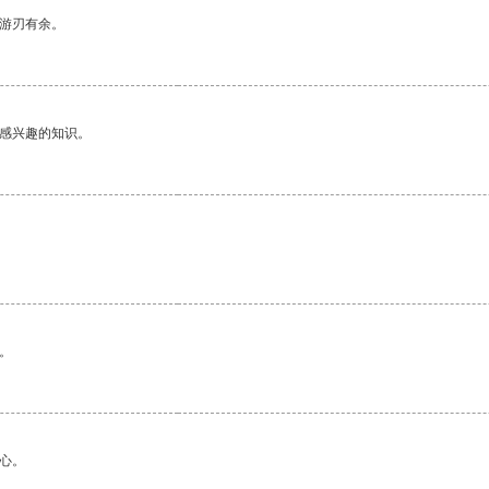
中游刃有余。
己感兴趣的知识。
。
心。