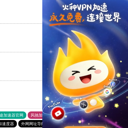
支持
[0]
反对
[0]
支持
[0]
反对
[0]
支持
[0]
反对
[0]
途加速器官网
风驰加速器
旋风加速器
加速度器
外网网址导航
软件中心
雷霆加速
狂飙加速器