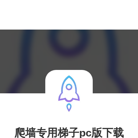
爬墙专用梯子pc版下载