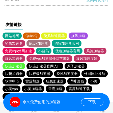
2025-01-31
支持
[0]
反对
[0]
友情链接
网站地图
QuickQ
旋风加速度器
旋风加速
坚果加速器
tiktok加速器
狗急加速器官网
免费vqn外网加速
小蓝鸟
优途加速器官网
风驰加速器
旋风加速器
免费vps加速器外网苹果版
旋风加速度器
快连加速器
快连加速器官网入口
原子加速器
快鸭加速器
快柠檬加速器
旋风加速度器
外网网址导航
软件中心
雷霆加速
狂飙加速器
哔咔漫画
小美
小美vpn
小美加速器
雷霆加速
雷霆加速下载
海鸥加速度
雷霆加速版ins
海鸥加速器下载
永久免费使用的加速器
下载
首页
安卓
苹果
排行
推荐