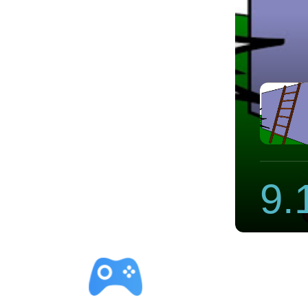
g官网npv
9.
立即下载