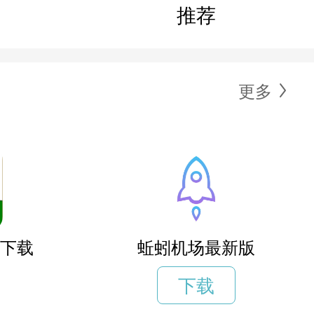
推荐
更多
os下载
蚯蚓机场最新版
下载