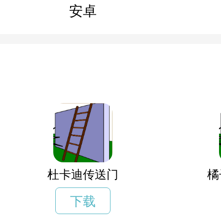
安卓
杜卡迪传送门
橘
下载