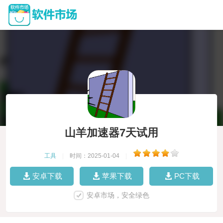
山羊加速器7天试用
工具
|
时间：2025-01-04
|
安卓下载
苹果下载
PC下载
安卓市场，安全绿色